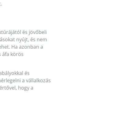
.
túrájától és jövőbeli
tásokat nyújt, és nem
lehet. Ha azonban a
s áfa körös
abályokkal és
rlegelni a vállalkozás
értővel, hogy a