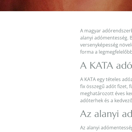
A magyar adórendszerbe
alanyi adómentesség. B
versenyképesség növel
forma a legmegfelelőbb
A KATA adó
A KATA egy tételes adóz
fix összegű adót fizet,
meghatározott éves kere
adóterhek és a kedvező
Az alanyi a
Az alanyi adómentesség 