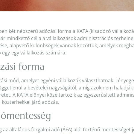
n két népszerű adózási forma a KATA (kisadózó vállalkozás
ár mindkettő célja a vállalkozások adminisztrációs terheine
ése, alapvető különbségek vannak közöttük, amelyek megha
 egy-egy vállalkozás számára.
zási forma
ási mód, amelyet egyéni vállalkozók választhatnak. Lényege,
 függetlenül a bevételei nagyságától, amíg azok nem haladj
tet. A KATA előnyei közé tartozik az egyszerűsített adminis
 közterhekkel járó adózás.
dómentesség
az általános forgalmi adó (ÁFA) alól történő mentességet je