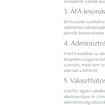
amelyekről számlát bocs
3. ÁFA levoná
KATA esetén a vállalko
adómentes adóalanyként
jelentős beszerzéseket
4. Adminisztr
A KATA esetében az adm
könyvelés is egyszerűsí
számolni, mivel nem szü
eltérnek a KATA-tól.
5. Választható
A KATA-t egyéni vállalk
alkalmazottjuk, és a b
adómentesség választása