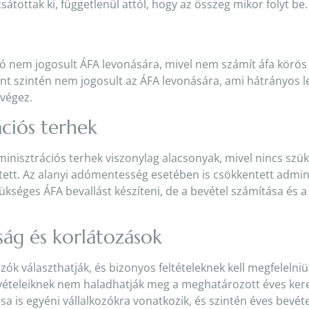
átottak ki, függetlenül attól, hogy az összeg mikor folyt be.
s
zó nem jogosult ÁFA levonására, mivel nem számít áfa körös
 szintén nem jogosult az ÁFA levonására, ami hátrányos leh
 végez.
ációs terhek
inisztrációs terhek viszonylag alacsonyak, mivel nincs szük
tett. Az alanyi adómentesség esetében is csökkentett admini
kséges ÁFA bevallást készíteni, de a bevétel számítása és a
ság és korlátozások
ozók választhatják, és bizonyos feltételeknek kell megfelelni
evételeiknek nem haladhatják meg a meghatározott éves keret
 is egyéni vállalkozókra vonatkozik, és szintén éves bevéte