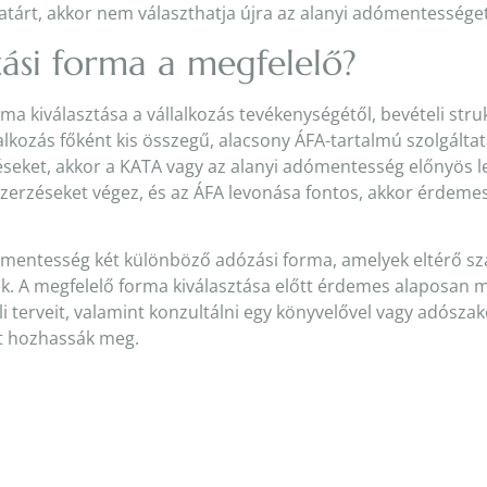
 határt, akkor nem választhatja újra az alanyi adómentességet
ási forma a megfelelő?
ma kiválasztása a vállalkozás tevékenységétől, bevételi struk
llalkozás főként kis összegű, alacsony ÁFA-tartalmú szolgálta
éseket, akkor a KATA vagy az alanyi adómentesség előnyös 
szerzéseket végez, és az ÁFA levonása fontos, akkor érdeme
.
ómentesség két különböző adózási forma, amelyek eltérő sz
k. A megfelelő forma kiválasztása előtt érdemes alaposan mé
li terveit, valamint konzultálni egy könyvelővel vagy adószak
t hozhassák meg.