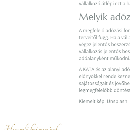
vállalkozó átlépi ezt a
Melyik adóz
A megfelelő adózási for
terveitől függ. Ha a vá
végez jelentős beszerz
vállalkozás jelentős be
adóalanyként működni
A KATA és az alanyi ad
előnyökkel rendelkezne
sajátosságait és jövőbe
legmegfelelőbb döntés
Kiemelt kép: Unsplash
Hasonló bejegyzések