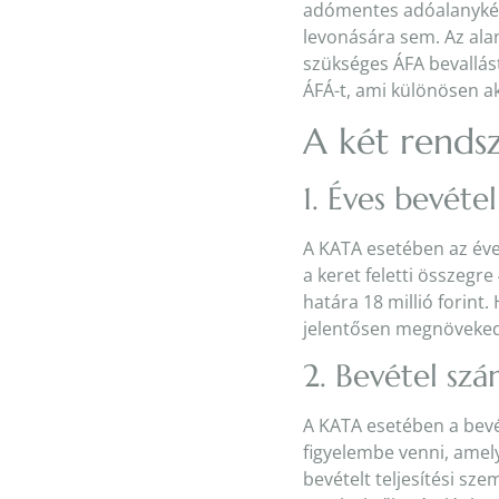
adómentes adóalanykén
levonására sem. Az ala
szükséges ÁFA bevallást
ÁFÁ-t, ami különösen ak
A két rends
1. Éves bevétel
A KATA esetében az éves
a keret feletti összegr
határa 18 millió forint.
jelentősen megnöveke
2. Bevétel szá
A KATA esetében a bevét
figyelembe venni, amel
bevételt teljesítési sze