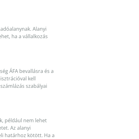
 adóalanynak. Alanyi
et, ha a vállalkozás
ség ÁFA bevallásra és a
sztrációval kell
 számlázás szabályai
ük, például nem lehet
et. Az alanyi
li határhoz kötött. Ha a