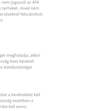
s nem jogosult az ÁFA
s terheket, mivel nem
erzéseknél felszámított
ez.
zeget meghaladja, akkor
esség éves bevételi
és kötelezettségei
kat a bevételeket kell
ntesség esetében a
embe kell venni,