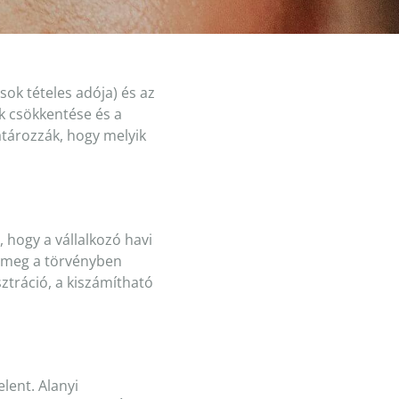
ok tételes adója) és az
k csökkentése és a
tározzák, hogy melyik
 hogy a vállalkozó havi
ák meg a törvényben
ztráció, a kiszámítható
lent. Alanyi