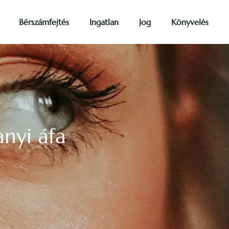
Bérszámfejtés
Ingatlan
Jog
Könyvelés
nyi áfa