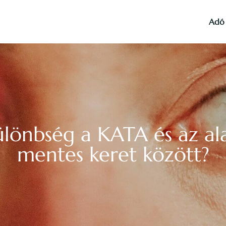
Adó
ülönbség a KATA és az ala
mentes keret között?