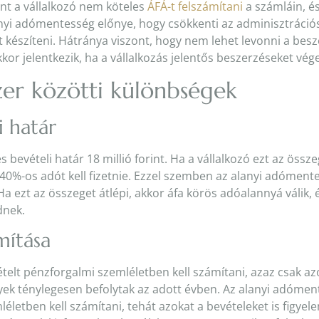
t a vállalkozó nem köteles
ÁFÁ-t felszámítani
a számláin, é
nyi adómentesség előnye, hogy csökkenti az adminisztráció
 készíteni. Hátránya viszont, hogy nem lehet levonni a besz
kor jelentkezik, ha a vállalkozás jelentős beszerzéseket vég
zer közötti különbségek
i határ
 bevételi határ 18 millió forint. Ha a vállalkozó ezt az öss
e 40%-os adót kell fizetnie. Ezzel szemben az alanyi adóment
 Ha ezt az összeget átlépi, akkor áfa körös adóalannyá válik, 
dnek.
mítása
elt pénzforgalmi szemléletben kell számítani, azaz csak azo
yek ténylegesen befolytak az adott évben. Az alanyi adóme
mléletben kell számítani, tehát azokat a bevételeket is figyel