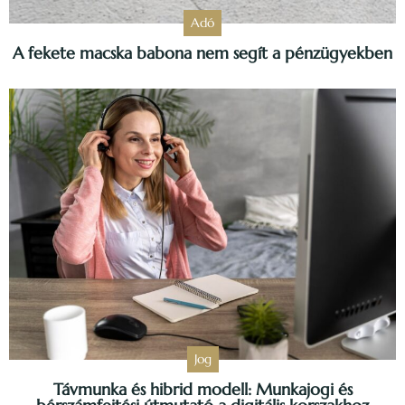
Adó
A fekete macska babona nem segít a pénzügyekben
Jog
Távmunka és hibrid modell: Munkajogi és