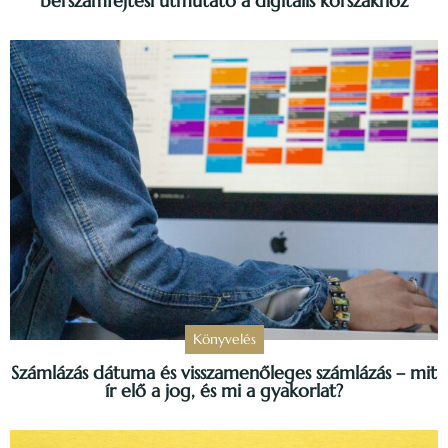
bérszámfejtési útmutató a digitális korszakhoz
Könyvelés
Számlázás dátuma és visszamenőleges számlázás – mit
ír elő a jog, és mi a gyakorlat?