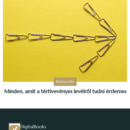
Könyvelés
Minden, amit a tértivevényes levélről tudni érdemes
DigitalBooks